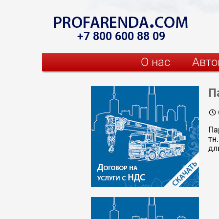
+7 800 600 88 09
О нас
Авто
П

Па
тн
дл