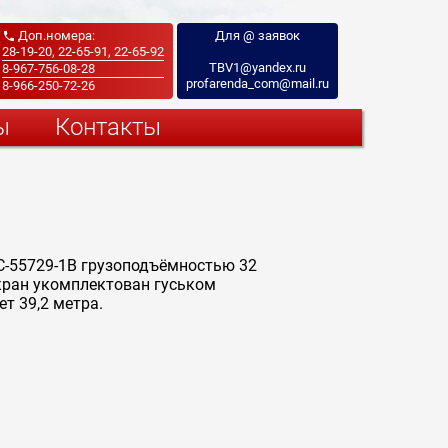
Доп.номера:
Для @ заявок

28-19-20, 22-65-91, 22-65-92
TBV1@yandex.ru
8-967-756-08-28
profarenda_com@mail.ru
8-966-250-72-26
ы
Контакты
С-55729-1В грузоподъёмностью 32
окран укомплектован гуськом
т 39,2 метра.