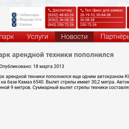
Диспетчер:
Тел./факс для заявок:


г.Чебоксары
(8352) 48-83-26
28-19-10, 30-84-38
г.Йошкар-Ола
(8362) 36-08-28
36-08-28
г.Казань
(843) 250-72-26
250-72-26
парк
Услуги
Новости
Партнёр
арк арендной техники пополнился
Опубликовано: 18 марта 2013
рк арендной техники пополнился еще одним автокраном К
. на базе Камаз 6540. Вылет стрелы имеет 30,2 метра. Авт
иной 9 метров. Суммарный вылет стрелы техники составляе