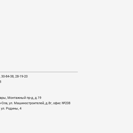
30-84-38, 28-19-20
8
ары, Монтажный пр-д, д.19
-Ола, ул. Машиностроителей, д.8г, офис №208
 ул. Родины, 4