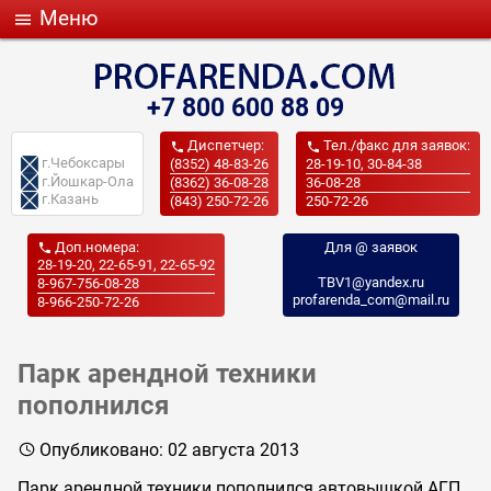
Меню

+7 800 600 88 09
Диспетчер:
Тел./факс для заявок:


г.Чебоксары
(8352) 48-83-26
28-19-10, 30-84-38
г.Йошкар-Ола
(8362) 36-08-28
36-08-28
г.Казань
(843) 250-72-26
250-72-26
Доп.номера:
Для @ заявок

28-19-20, 22-65-91, 22-65-92
TBV1@yandex.ru
8-967-756-08-28
profarenda_com@mail.ru
8-966-250-72-26
Парк арендной техники
пополнился
Опубликовано: 02 августа 2013

Парк арендной техники пополнился автовышкой АГП