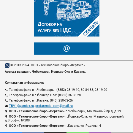
© 2013-2024. ООО «Техническое бюро «Вертэкс»
Аренда вышки г. Чебоксары, Йошкар-Ола и Казань.
Ар
Ус
Ус
Ар
Ус
Ар
Ус
Ар
Ус
Ар
Ус
Ус
За
Ус
Ар
Ар
Ар
Ве
Ве
Ве
Ве
Контактная
информация:
Телефон/факс в г.Чебоксары: (8352) 28-19-10, 30-84-38, 28-19-20

Телефон/факс в г.Йошкар-Ола: (8362) 36-08-28

Телефон/факс в г.Казань: (843) 250-72-26

TBV1@yandex.ru
,
profarenda_com@mail.ru

ООО «Техническое бюро «Вертэкс»
г.Чебоксары, Монтажный пр-д, д.19

ООО «Техническое бюро «Вертэкс»
г.Йошкар-Ола, ул. Машиностроителей,

д.8г, офис №208
ООО «Техническое бюро «Вертэкс»
г.Казань, ул. Родины, 4
