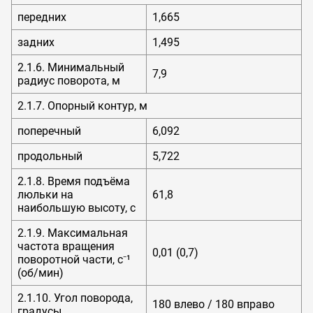
передних
1,665
задних
1,495
2.1.6. Минимальный
7,9
радиус поворота, м
2.1.7. Опорный контур, м
поперечный
6,092
продольный
5,722
2.1.8. Время подъёма
люльки на
61,8
наибольшую высоту, с
2.1.9. Максимальная
частота вращения
0,01 (0,7)
поворотной части, с⁻¹
(об/мин)
2.1.10. Угол поворода,
180 влево / 180 вправо
градусы