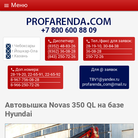
Меню

+7 800 600 88 09
Диспетчер:
Тел./факс для заявок:


г.Чебоксары
(8352) 48-83-26
28-19-10, 30-84-38
г.Йошкар-Ола
(8362) 36-08-28
36-08-28
г.Казань
(843) 250-72-26
250-72-26
Доп.номера:
Для @ заявок

28-19-20, 22-65-91, 22-65-92
TBV1@yandex.ru
8-967-756-08-28
profarenda_com@mail.ru
8-966-250-72-26
Автовышка Novas 350 QL на базе
Hyundai